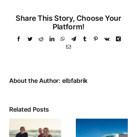
Share This Story, Choose Your
Platform!
Facebook
Twitter
Reddit
LinkedIn
WhatsApp
Telegram
Tumblr
Pinterest
Vk
Xing
Email
About the Author:
elbfabrik
Related Posts
Wie ist die
n
aktuelle
Wir starten