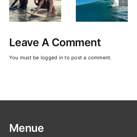
e
Lage in
in die neue
Spanien
Saison
und
2021!
Kantabrien?
Leave A Comment
You must be
logged in
to post a comment.
Menue